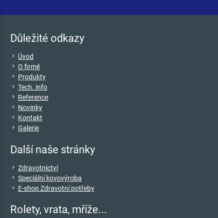
Důležité odkazy
keyboard_arrow_right
Úvod
keyboard_arrow_right
O firmě
keyboard_arrow_right
Produkty
keyboard_arrow_right
Tech. info
keyboard_arrow_right
Reference
keyboard_arrow_right
Novinky
keyboard_arrow_right
Kontakt
keyboard_arrow_right
Galerie
Další naše stránky
keyboard_arrow_right
Zdravotnictví
keyboard_arrow_right
Speciální kovovýroba
keyboard_arrow_right
E-shop Zdravotní potřeby
Rolety, vrata, mříže...