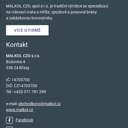
MALKOL CZO, spol.s r.o. je tradiční výrobce se specializací
na rolovací vrata a mříže, vjezdové a posuvné brány
a zakázkovou kovovýrobu.
VÍCE O FIRMĚ
Kontakt
MALKOL CZO s.r.o.
Bušovice 4
338 24 Břasy
IČ: 14703700
DIČ: CZ14703700
Tel.: +420 371 781 299
e-mail:
obchodkovo@malkol.cz
www.malkol.cz
Facebook