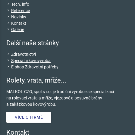
keyboard_arrow_right
Tech. info
keyboard_arrow_right
Reference
keyboard_arrow_right
Novinky
keyboard_arrow_right
Kontakt
keyboard_arrow_right
Galerie
Další naše stránky
keyboard_arrow_right
Zdravotnictví
keyboard_arrow_right
Speciální kovovýroba
keyboard_arrow_right
E-shop Zdravotní potřeby
Rolety, vrata, mříže...
MALKOL CZO, spol.s r.o. je tradiční výrobce se specializací
na rolovací vrata a mříže, vjezdové a posuvné brány
a zakázkovou kovovýrobu.
VÍCE O FIRMĚ
Kontakt