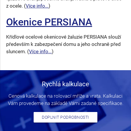
z ocele. (
Více info...
)
Okenice PERSIANA
Křídlové ocelové okenicové žaluzie PERSIANA slouží
především k zabezpečení domu a jeho ochraně před
sluncem. (
Více info...
)
Rychlá kalkulace
Cenová kalkulace na rolovací mříže a vrata. Kalkulaci
Vám provedeme na základě Vámi zadané specifikace.
DOPLNIT PODROBNOSTI